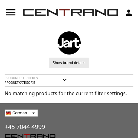
menu
person
Show brand details
PRODUKTE SORTIEREN
expand_more
PRODUKTKATEGORIE
No matching products for the current filter settings.
German
arrow_drop_down
+45 7044 4999