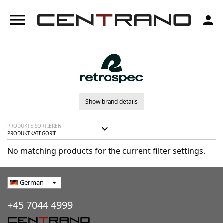
menu
person
Show brand details
PRODUKTE SORTIEREN
expand_more
PRODUKTKATEGORIE
No matching products for the current filter settings.
German
arrow_drop_down
+45 7044 4999