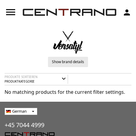
menu
person
Show brand details
PRODUKTE SORTIEREN
expand_more
PRODUKTKATEGORIE
No matching products for the current filter settings.
German
arrow_drop_down
+45 7044 4999