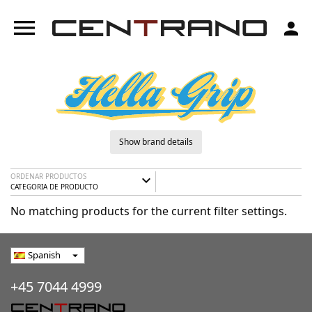
menu
person
Show brand details
ORDENAR PRODUCTOS
expand_more
CATEGORIA DE PRODUCTO
No matching products for the current filter settings.
Spanish
arrow_drop_down
+45 7044 4999