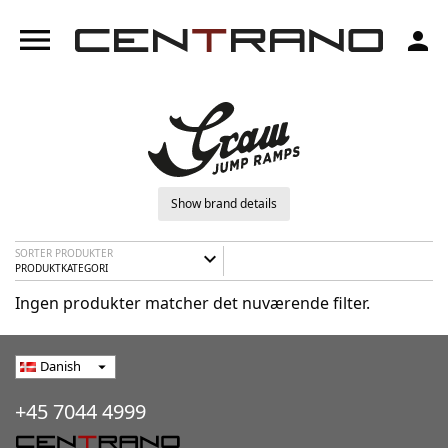
menu
person
Show brand details
SORTER PRODUKTER
expand_more
PRODUKTKATEGORI
Ingen produkter matcher det nuværende filter.
Danish
arrow_drop_down
+45 7044 4999