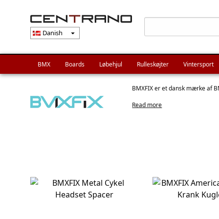
Danish
arrow_drop_down
BMX
Boards
Løbehjul
Rulleskøjter
Vintersport
BMXFIX er et dansk mærke af BMX
Read more