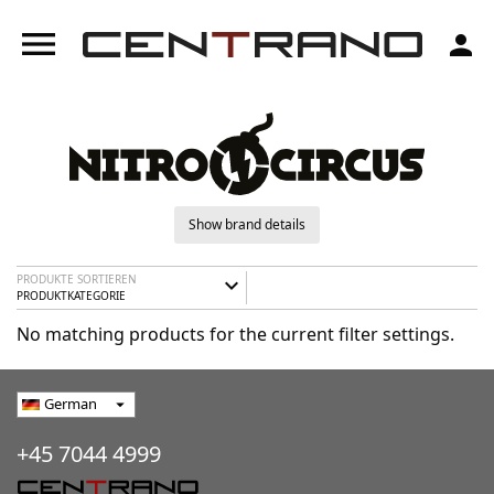
menu
person
Show brand details
PRODUKTE SORTIEREN
expand_more
PRODUKTKATEGORIE
No matching products for the current filter settings.
German
arrow_drop_down
+45 7044 4999