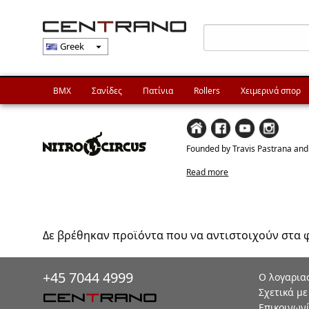
Greek
arrow_drop_down
BMX
Σανίδες
Πατίνια
Rollers
Χειμερινά σπορ
Founded by Travis Pastrana and f
Read more
Δε βρέθηκαν προϊόντα που να αντιστοιχούν στα 
+45 7044 4999
Ο λογαρια
Σχετικά με
Επικοινων