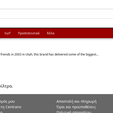
Surf
Προστατευτικά
Άλλα
riends in 2003 in Utah, this brand has delivered some of the biggest...
φίλτρα.
σμός μου
Αποστολή και πληρωμή
 τη Centrano
Όροι και προϋποθέσεις
ία
Πολιτική απορρήτου