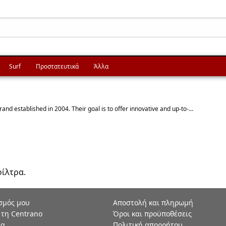
Surf
Προστατευτικά
Άλλα
nd established in 2004. Their goal is to offer innovative and up-to-...
φίλτρα.
σμός μου
Αποστολή και πληρωμή
 τη Centrano
Όροι και προϋποθέσεις
ία
Πολιτική απορρήτου