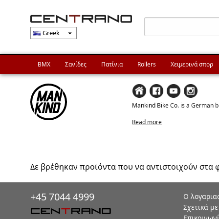
Greek
arrow_drop_down
BMX
Σανίδες
Πατίνια
Rollers
Χειμερινά σπορ
Mankind Bike Co. is a German bra
Read more
Δε βρέθηκαν προϊόντα που να αντιστοιχούν στα 
+45 7044 4999
Ο λογαρια
Σχετικά με
Επικοινων