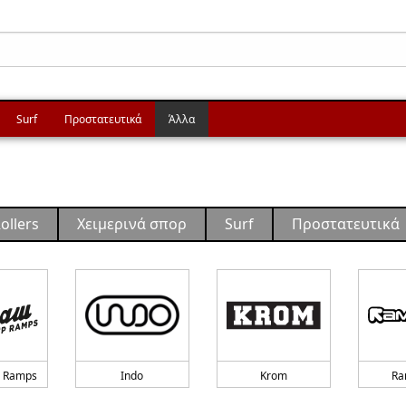
Surf
Προστατευτικά
Άλλα
ollers
Χειμερινά σπορ
Surf
Προστατευτικά
 Ramps
Indo
Krom
Ra