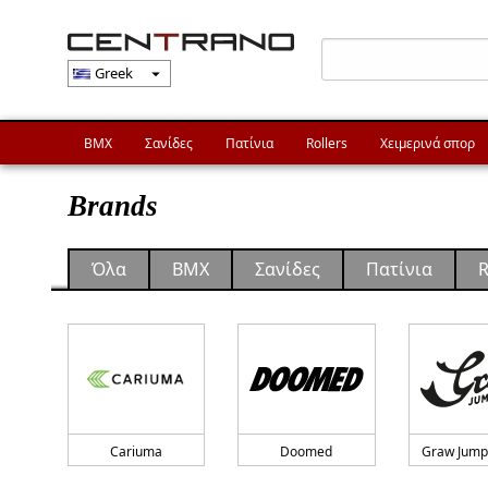
Greek
arrow_drop_down
BMX
Σανίδες
Πατίνια
Rollers
Χειμερινά σπορ
Brands
Όλα
BMX
Σανίδες
Πατίνια
R
Cariuma
Doomed
Graw Jump