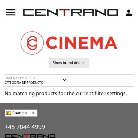
menu
person
Show brand details
ORDENAR PRODUCTOS
expand_more
CATEGORIA DE PRODUCTO
No matching products for the current filter settings.
Spanish
arrow_drop_down
+45 7044 4999