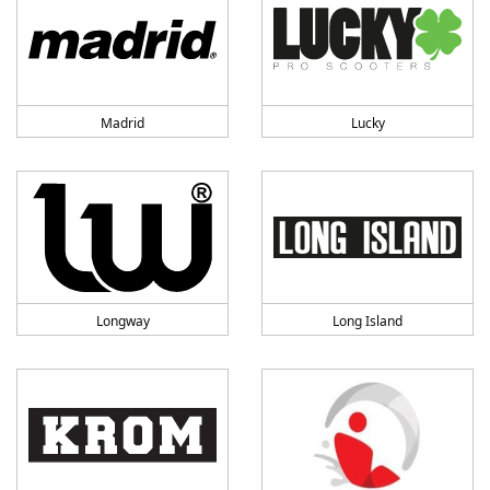
Madrid
Lucky
Longway
Long Island