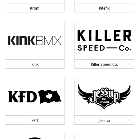
Krom
Kitefix
Kink
Killer Speed Co.
KFD
Jessup