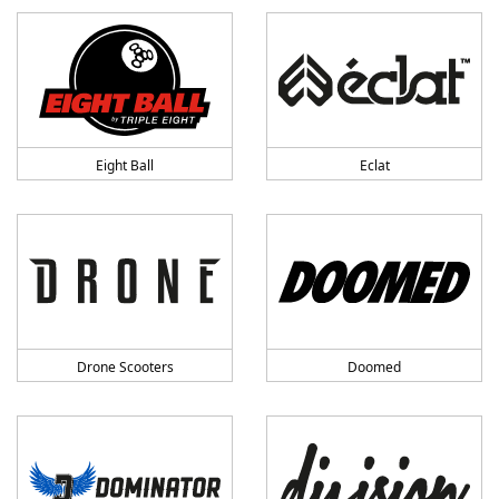
Eight Ball
Eclat
Drone Scooters
Doomed