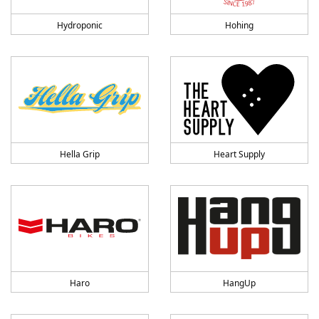
Hydroponic
Hohing
Hella Grip
Heart Supply
Haro
HangUp