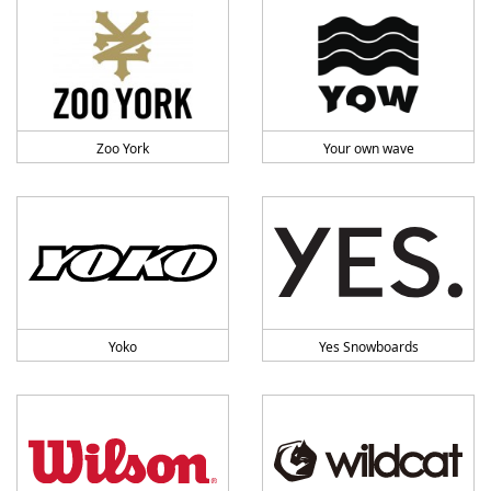
Zoo York
Your own wave
Yoko
Yes Snowboards