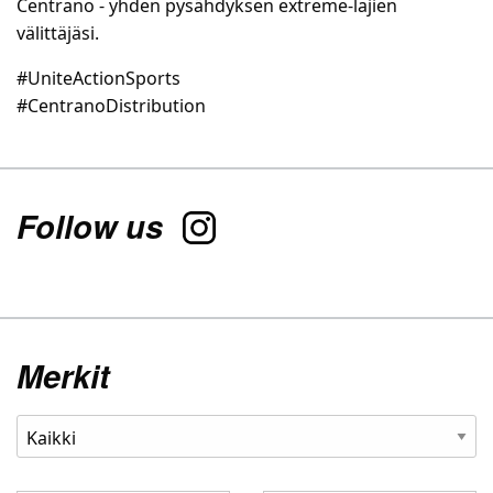
Centrano - yhden pysähdyksen extreme-lajien
välittäjäsi.
#UniteActionSports
#CentranoDistribution
Follow us
Merkit