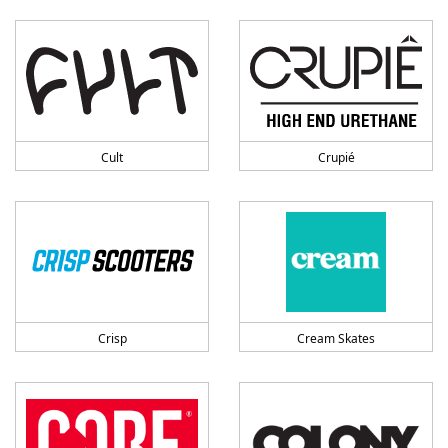
Cult
Crupié
Crisp
Cream Skates