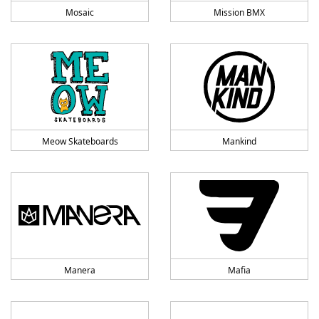
Mosaic
Mission BMX
Meow Skateboards
Mankind
Manera
Mafia