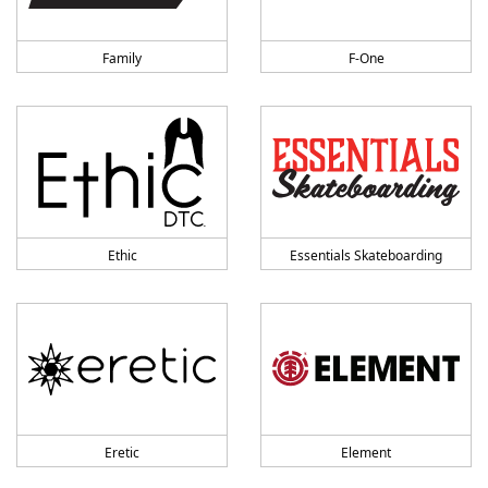
Family
F-One
Ethic
Essentials Skateboarding
Eretic
Element