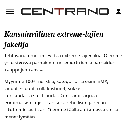
menu
person
Kansainvälinen extreme-lajien
jakelija
Tehtävänämme on levittää extreme-lajien iloa. Olemme
yhteistyössä parhaiden tuotemerkkien ja parhaiden
kauppojen kanssa.
Myymme 100+ merkkiä, kategorioina esim. BMX,
laudat, scootit, rullaluistimet, sukset,
lumilaudat ja surffilaudat. Centrano tarjoaa
erinomaisen logistiikan sekä rehellisen ja reilun
liiketoimintaetiikan. Olemme täällä auttamassa sinua
menestymään.