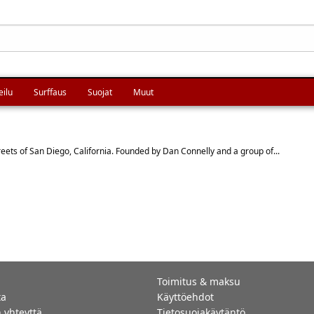
eilu
Surffaus
Suojat
Muut
eets of San Diego, California. Founded by Dan Connelly and a group of...
Toimitus & maksu
ta
Käyttöehdot
 yhteyttä
Tietosuojakäytäntö