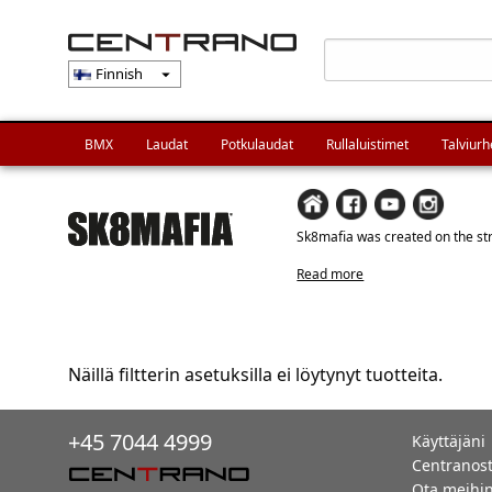
Finnish
arrow_drop_down
BMX
Laudat
Potkulaudat
Rullaluistimet
Talviurh
Sk8mafia was created on the str
Read more
Näillä filtterin asetuksilla ei löytynyt tuotteita.
+45 7044 4999
Käyttäjäni
Centranos
Ota meihin