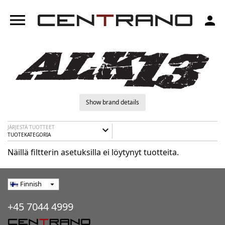
menu
person
Show brand details
JÄRJESTÄ TUOTTEET
expand_more
TUOTEKATEGORIA
Näillä filtterin asetuksilla ei löytynyt tuotteita.
Finnish
arrow_drop_down
+45 7044 4999