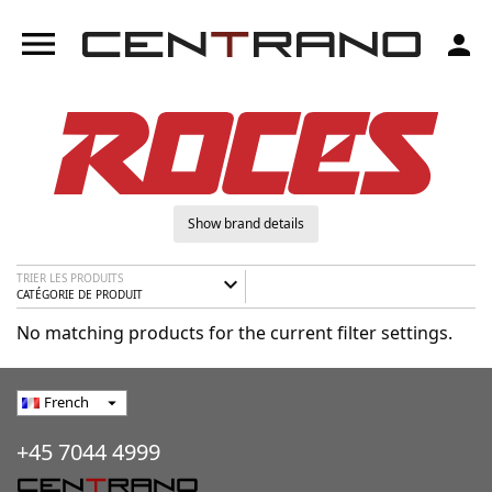
menu
person
Show brand details
TRIER LES PRODUITS
expand_more
CATÉGORIE DE PRODUIT
No matching products for the current filter settings.
French
arrow_drop_down
+45 7044 4999