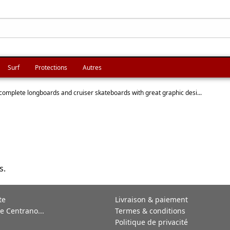
Surf
Protections
Autres
 complete longboards and cruiser skateboards with great graphic desi...
s.
te
Livraison & paiement
e Centrano...
Termes & conditions
Politique de privacité