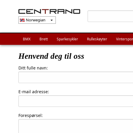
Norwegian
arrow_drop_down
BMX
Brett
Sparkesykler
Rulleskøyter
Vinterspor
Henvend deg til oss
Ditt fulle navn:
E-mail adresse:
Forespørsel: