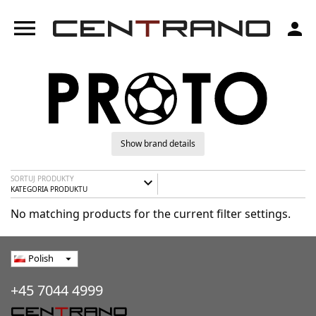
menu
person
Show brand details
SORTUJ PRODUKTY
expand_more
KATEGORIA PRODUKTU
No matching products for the current filter settings.
Polish
arrow_drop_down
+45 7044 4999