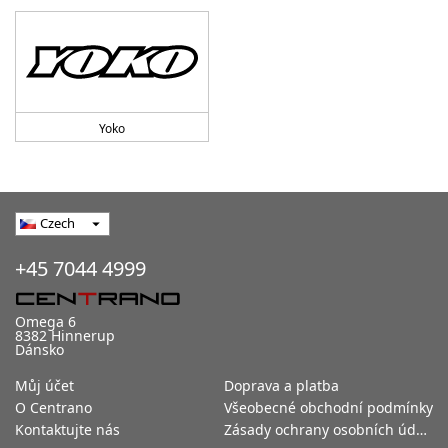
Yoko
Czech
arrow_drop_down
+45 7044 4999
Omega 6
8382 Hinnerup
Dánsko
Můj účet
Doprava a platba
O Centrano
Všeobecné obchodní podmínky
Kontaktujte nás
Zásady ochrany osobních údajů