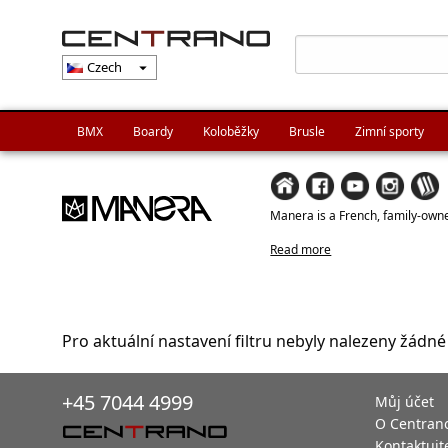
Czech
arrow_drop_down
BMX
Boardy
Koloběžky
Brusle
Zimní sporty
Manera is a French, family-owned
Read more
Pro aktuální nastavení filtru nebyly nalezeny žádné
+45 7044 4999
Můj účet
O Centran
Kontaktujt