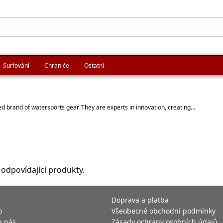
Surfování
Chrániče
Ostatní
 brand of watersports gear. They are experts in innovation, creating...
 odpovídající produkty.
Doprava a platba
o
Všeobecné obchodní podmínky
e nás
Zásady ochrany osobních údajů