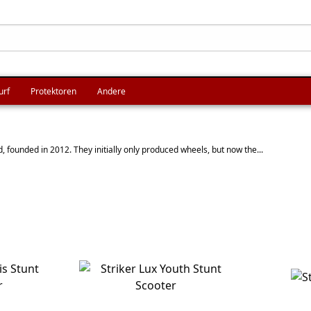
urf
Protektoren
Andere
d, founded in 2012. They initially only produced wheels, but now the...