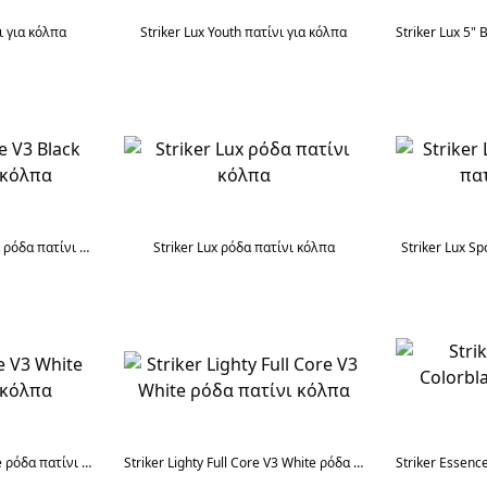
ι για κόλπα
Striker Lux Youth πατίνι για κόλπα
Striker Essence V3 Black ρόδα πατίνι κόλπα
Striker Lux ρόδα πατίνι κόλπα
Striker Lux S
Striker Essence V3 White ρόδα πατίνι κόλπα
Striker Lighty Full Core V3 White ρόδα πατίνι κόλπα