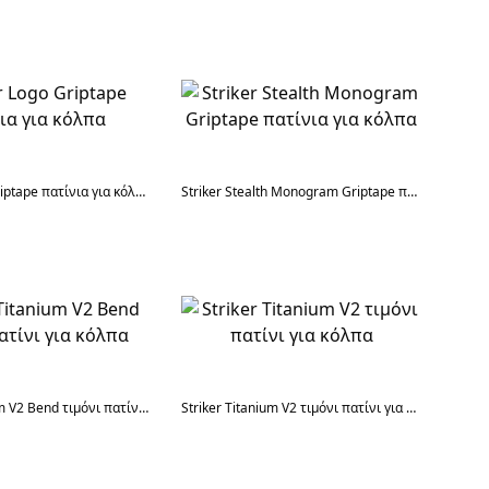
Striker Logo Griptape πατίνια για κόλπα
Striker Stealth Monogram Griptape πατίνια για κόλπα
Striker Titanium V2 Bend τιμόνι πατίνι για κόλπα
Striker Titanium V2 τιμόνι πατίνι για κόλπα