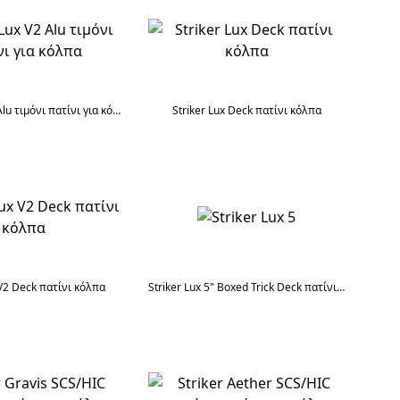
Striker Lux V2 Alu τιμόνι πατίνι για κόλπα
Striker Lux Deck πατίνι κόλπα
 V2 Deck πατίνι κόλπα
Striker Lux 5" Boxed Trick Deck πατίνι κόλπα