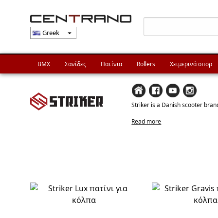
Greek
arrow_drop_down
BMX
Σανίδες
Πατίνια
Rollers
Χειμερινά σπορ
Striker is a Danish scooter bran
Read more