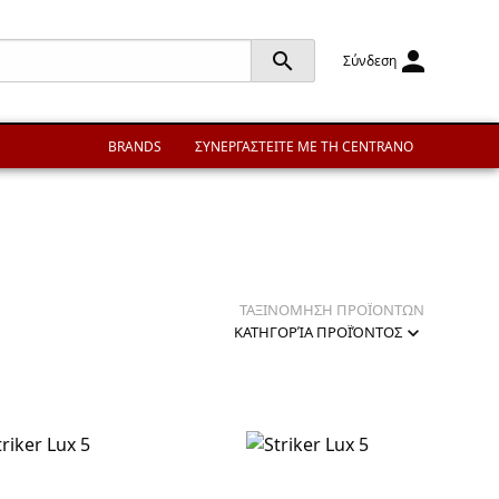
person
search
Σύνδεση
BRANDS
ΣΥΝΕΡΓΑΣΤΕΙΤΕ ΜΕ ΤΗ CENTRANO
ΤΑΞΙΝOΜΗΣΗ ΠΡΟΪOΝΤΩΝ
expand_more
ΚΑΤΗΓΟΡΊΑ ΠΡΟΪΌΝΤΟΣ