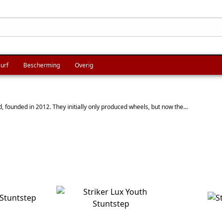
urf
Bescherming
Overig
d, founded in 2012. They initially only produced wheels, but now the...