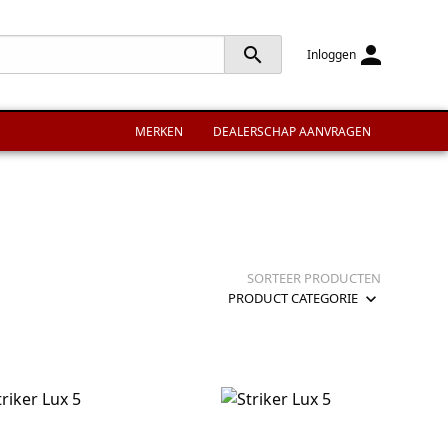
person
search
Inloggen
MERKEN
DEALERSCHAP AANVRAGEN
SORTEER PRODUCTEN
expand_more
PRODUCT CATEGORIE