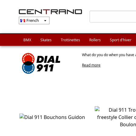
French
arrow_drop_down
BMX
Skates
Trottinettes
Rollers
Sport d'hiver
What do you do when you have a 
Read more