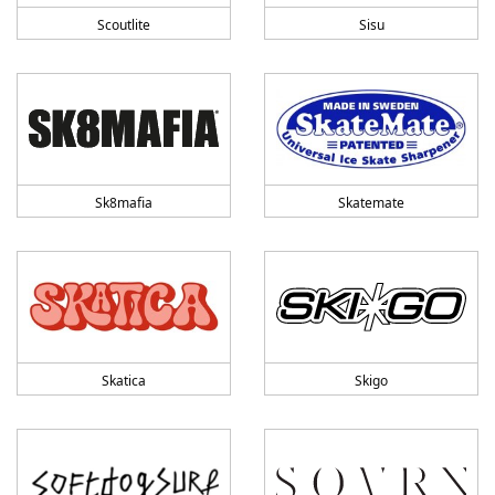
Scoutlite
Sisu
Sk8mafia
Skatemate
Skatica
Skigo