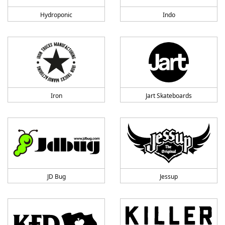
Hydroponic
Indo
Iron
Jart Skateboards
JD Bug
Jessup