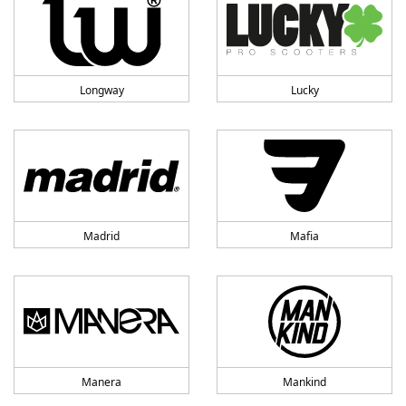
Longway
Lucky
Madrid
Mafia
Manera
Mankind