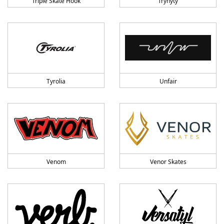
Triple Skate Hook
Trynyty
Tyrolia
Unfair
Venom
Venor Skates