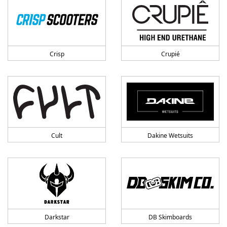
Crisp
Crupié
Cult
Dakine Wetsuits
Darkstar
DB Skimboards