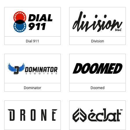
Dial 911
Division
Dominator
Doomed