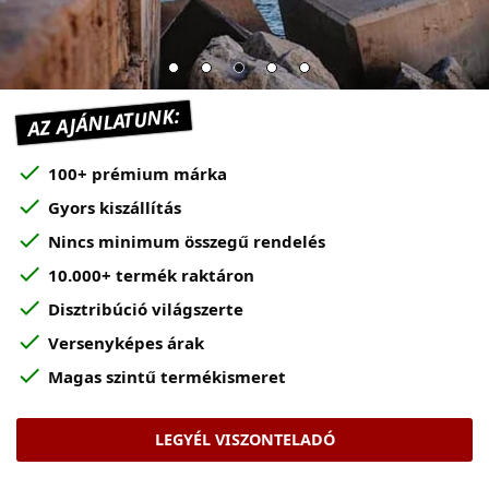
AZ AJÁNLATUNK:
check
100+ prémium márka
check
Gyors kiszállítás
check
Nincs minimum összegű rendelés
check
10.000+ termék raktáron
check
Disztribúció világszerte
check
Versenyképes árak
check
Magas szintű termékismeret
LEGYÉL VISZONTELADÓ