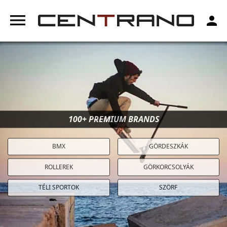
menu
person
100+ PREMIUM BRANDS
BMX
GÖRDESZKÁK
ROLLEREK
GÖRKORCSOLYÁK
TÉLI SPORTOK
SZÖRF