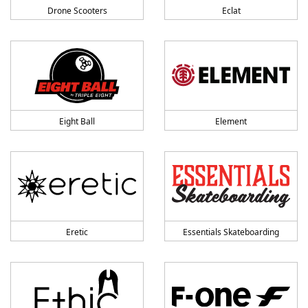
Drone Scooters
Eclat
Eight Ball
Element
Eretic
Essentials Skateboarding