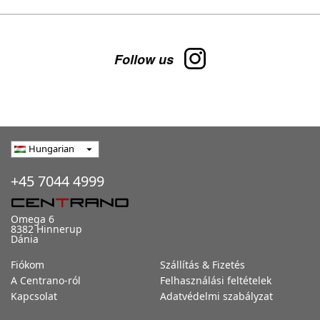
Follow us
Hungarian
arrow_drop_down
+45 7044 4999
Omega 6
8382 Hinnerup
Dánia
Fiókom
Szállítás & Fizetés
A Centrano-ról
Felhasználási feltételek
Kapcsolat
Adatvédelmi szabályzat