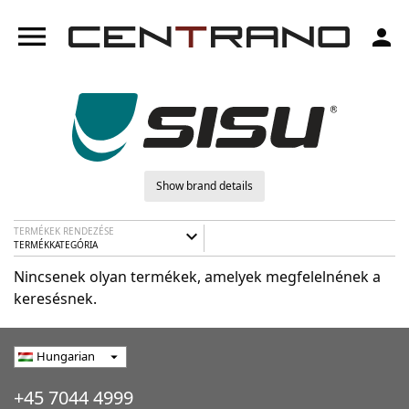
menu
person
Show brand details
TERMÉKEK RENDEZÉSE
expand_more
TERMÉKKATEGÓRIA
Nincsenek olyan termékek, amelyek megfelelnének a
keresésnek.
Hungarian
arrow_drop_down
+45 7044 4999