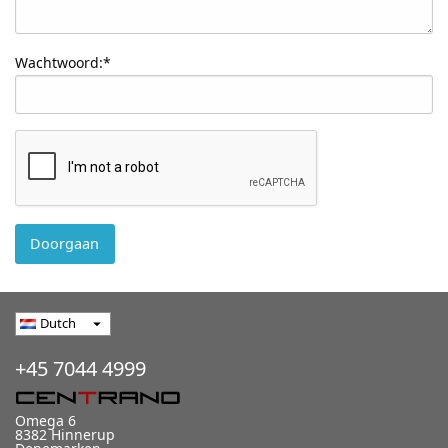
Wachtwoord:*
Doorgaan
Dutch
arrow_drop_down
+45 7044 4999
Omega 6
8382 Hinnerup